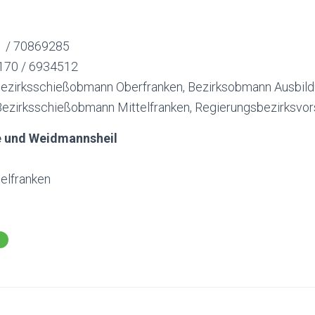
1 / 70869285
170 / 6934512
 Bezirksschießobmann Oberfranken, Bezirksobmann Ausbil
zirksschießobmann Mittelfranken, Regierungsbezirksvor
e und Weidmannsheil
elfranken