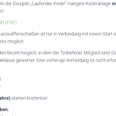
nn die Disziplin „Laufender Keiler“ mangels Keileranlage
n
n!
ft (PDF)
rzwaffenschießen ist nur in Verbindung mit einem Start i
enz möglich.
r den Bezirk möglich, in dem die Teilnehmer Mitglied sind. 
lasse gewertet. Eine vorherige Anmeldung ist nicht erfor
R
R
ahre)
starten kostenlos!
ben: