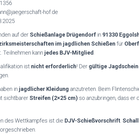
61356
ann@jaegerschaft-hof.de
3.2025
nden auf der
Schießanlage Drügendorf
in
91330 Eggols
zirksmeisterschaften im jagdlichen Schießen
für
Oberf
t. Teilnehmen kann
jedes BJV-Mitglied
.
lifikation ist
nicht erforderlich
! Der
gültige Jagdschein
gen.
haben in
jagdlicher Kleidung
anzutreten. Beim Flintenschi
t sichtbarer
Streifen (2×25 cm)
so anzubringen, dass er 
nen des Wettkampfes ist die
DJV-Schießvorschrift
.
Schal
 vorgeschrieben.