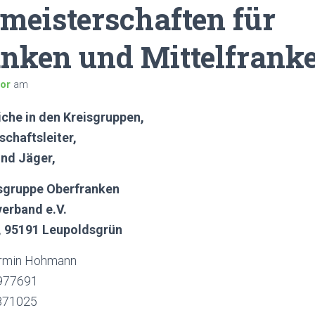
meisterschaften für
nken und Mittelfrank
tor
am
iche in den Kreisgruppen,
chaftsleiter,
und Jäger,
sgruppe Oberfranken
erband e.V.
, 95191 Leupoldsgrün
Armin Hohmann
 977691
871025