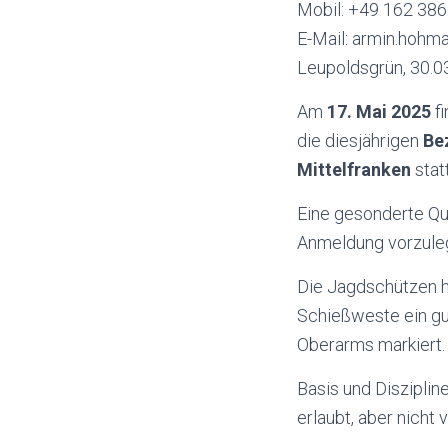
Mobil: +49 162 38
E-Mail: armin.hohm
Leupoldsgrün, 30.0
Am
17. Mai 2025
fi
die diesjährigen
Be
Mittelfranken
stat
Eine gesonderte Qua
Anmeldung vorzule
Die Jagdschützen 
Schießweste ein gu
Oberarms markiert.
Basis und Diszipli
erlaubt, aber nicht