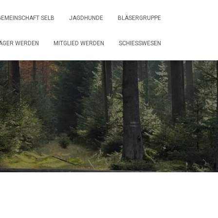
EMEINSCHAFT SELB
JAGDHUNDE
BLÄSERGRUPPE
ÄGER WERDEN
MITGLIED WERDEN
SCHIESSWESEN