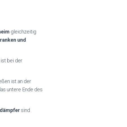
heim
gleichzeitig
ranken und
ist bei der
eßen ist an der
das untere Ende des
ldämpfer
sind