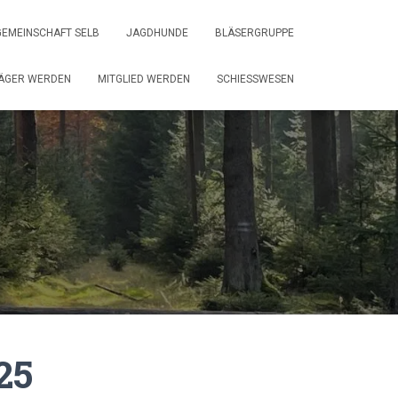
EMEINSCHAFT SELB
JAGDHUNDE
BLÄSERGRUPPE
ÄGER WERDEN
MITGLIED WERDEN
SCHIESSWESEN
25