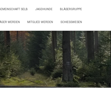
EMEINSCHAFT SELB
JAGDHUNDE
BLÄSERGRUPPE
ÄGER WERDEN
MITGLIED WERDEN
SCHIESSWESEN