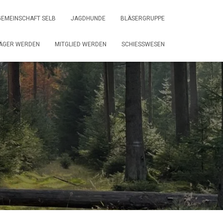
EMEINSCHAFT SELB
JAGDHUNDE
BLÄSERGRUPPE
ÄGER WERDEN
MITGLIED WERDEN
SCHIESSWESEN